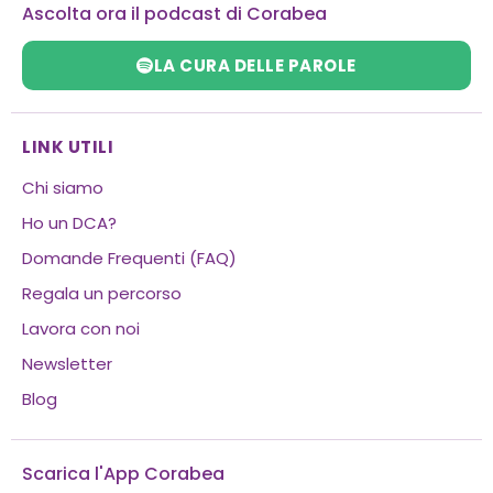
Ascolta ora il podcast di Corabea
b
a
u
e
o
s
o
g
b
d
k
a
o
r
e
i
p
LA CURA DELLE PAROLE
k
a
n
p
-
m
-
f
i
n
LINK UTILI
Chi siamo
Ho un DCA?
Domande Frequenti (FAQ)
Regala un percorso
Lavora con noi
Newsletter
Blog
Scarica l'App Corabea