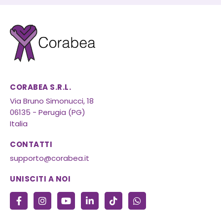
CORABEA S.R.L.
Via Bruno Simonucci, 18
06135 - Perugia (PG)
Italia
CONTATTI
supporto@corabea.it
UNISCITI A NOI
F
I
Y
L
T
W
a
n
o
i
i
h
c
s
u
n
k
a
e
t
t
k
t
t